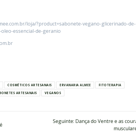
almee.com.br/loja/?product=sabonete-vegano-glicerinado-de-
-oleo-essencial-de-geranio
com.br
COSMÉTICOS ARTESANAIS
ERVANARIA ALMEE
FITOTERAPIA
BONETES ARTESANAIS
VEGANOS
Seguinte:
Dança do Ventre e as cour
eé
muscular