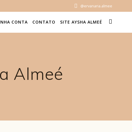
@ervanaria.almee
INHA CONTA
CONTATO
SITE AYSHA ALMEÉ
ia Almeé