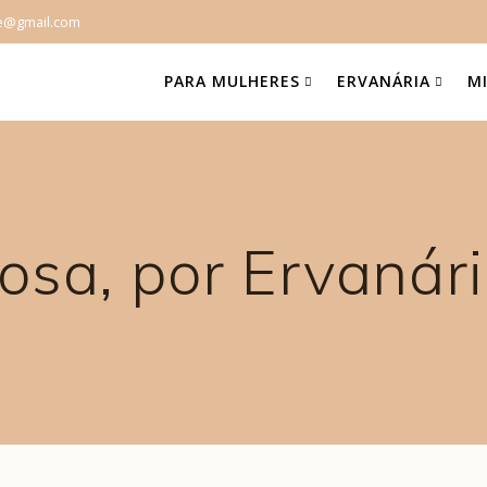
e@gmail.com
PARA MULHERES
ERVANÁRIA
M
Rosa, por Ervanár