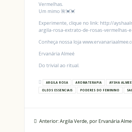
Vermelhas.
Um mimo 🌺💓💓
Experimente, clique no link: http://aysha
argila-rosa-extrato-de-rosas-vermelhas-e
Conheça nossa loja www.ervanariaalmee.
Ervanária Almeé
Do trivial ao ritual.
ARGILA ROSA
AROMATERAPIA
AYSHA ALMEE
OLEOS ESSENCIAIS
PODERES DO FEMININO
SA
Anterior:
Argila Verde, por Ervanária Alm