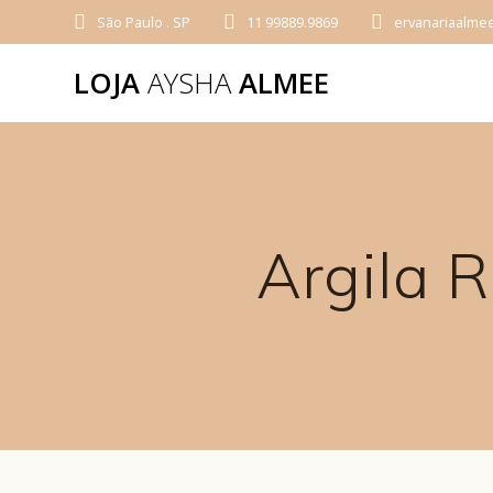
São Paulo . SP
11 99889.9869
ervanariaalme
LOJA
AYSHA
ALMEE
Argila 