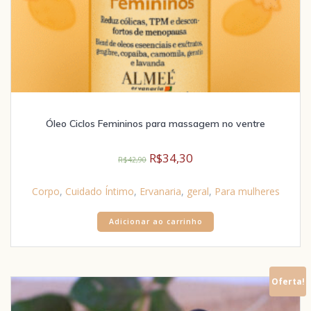
Óleo Ciclos Femininos para massagem no ventre
R$
34,30
R$
42,90
Corpo
,
Cuidado Íntimo
,
Ervanaria
,
geral
,
Para mulheres
Adicionar ao carrinho
Oferta!