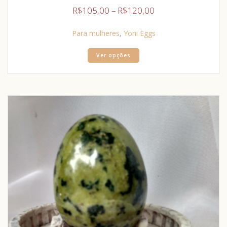
R$
105,00
–
R$
120,00
Para mulheres
,
Yoni Eggs
Ver opções