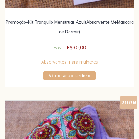
Promoção-Kit Tranquilo Menstruar Azul(Absorvente M+Máscara
de Dormir)
R$
30,00
R$
35,00
Absorventes
,
Para mulheres
Adicionar ao carrinho
Oferta!