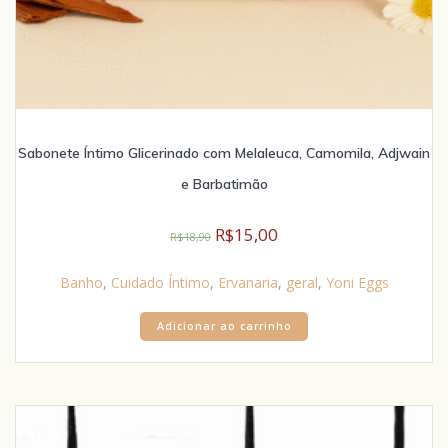
Sabonete Íntimo Glicerinado com Melaleuca, Camomila, Adjwain
e Barbatimão
R$
15,00
R$
18,90
Banho
,
Cuidado Íntimo
,
Ervanaria
,
geral
,
Yoni Eggs
Adicionar ao carrinho