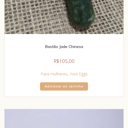
Bastão Jade Chinesa
R$
105,00
Para mulheres
,
Yoni Eggs
Adicionar ao carrinho