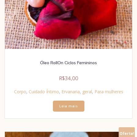
Óleo RollOn Ciclos Femininos
R$
34,00
Corpo
,
Cuidado Íntimo
,
Ervanaria
,
geral
,
Para mulheres
Leia mais
Oferta!