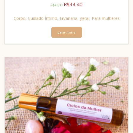
R$
34,40
R$
43,00
Corpo
,
Cuidado Íntimo
,
Ervanaria
,
geral
,
Para mulheres
Leia mais