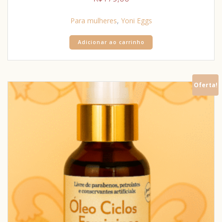
Para mulheres
,
Yoni Eggs
Adicionar ao carrinho
Oferta!