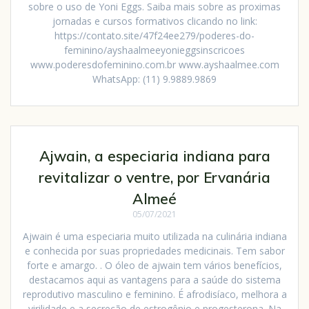
sobre o uso de Yoni Eggs. Saiba mais sobre as proximas
jornadas e cursos formativos clicando no link:
https://contato.site/47f24ee279/poderes-do-
feminino/ayshaalmeeyonieggsinscricoes
www.poderesdofeminino.com.br www.ayshaalmee.com
WhatsApp: (11) 9.9889.9869
Ajwain, a especiaria indiana para
revitalizar o ventre, por Ervanária
Almeé
05/07/2021
Ajwain é uma especiaria muito utilizada na culinária indiana
e conhecida por suas propriedades medicinais. Tem sabor
forte e amargo. . O óleo de ajwain tem vários benefícios,
destacamos aqui as vantagens para a saúde do sistema
reprodutivo masculino e feminino. É afrodisíaco, melhora a
virilidade e a secreção de estrogênio e progesterona. Na