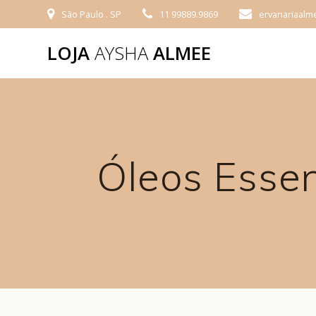
São Paulo . SP
11 99889.9869
ervanariaal
LOJA
AYSHA
ALMEE
Óleos Essen