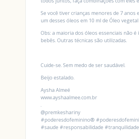
todos juntos, faça combinações com eles e 
Se você tiver crianças menores de 7 anos e
um desses óleos em 10 ml de Óleo vegetal 
Obs: a maioria dos óleos essenciais não é
bebês. Outras técnicas são utilizadas.
Cuide-se. Sem medo de ser saudável.
Beijo estalado.
Aysha Almeé
www.ayshaalmee.com.br
.
@premkeshariny
#poderesdofeminino® #poderesdofeminin
#saude #responsabilidade #tranquilidad