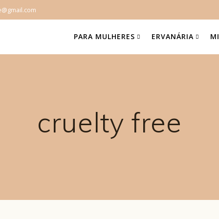
e@gmail.com
PARA MULHERES
ERVANÁRIA
M
cruelty free