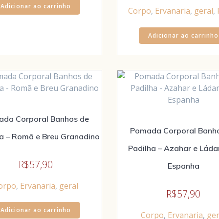
Adicionar ao carrinho
Corpo
,
Ervanaria
,
geral
,
Adicionar ao carrinho
da Corporal Banhos de
Pomada Corporal Banh
a – Romã e Breu Granadino
Padilha – Azahar e Lád
R$
57,90
Espanha
orpo
,
Ervanaria
,
geral
R$
57,90
Adicionar ao carrinho
Corpo
,
Ervanaria
,
ger