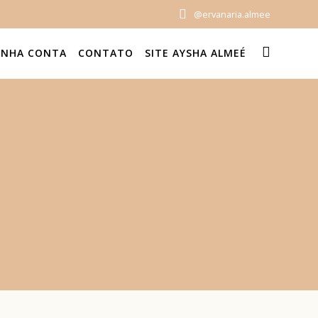
@ervanaria.almee
INHA CONTA
CONTATO
SITE AYSHA ALMEÉ