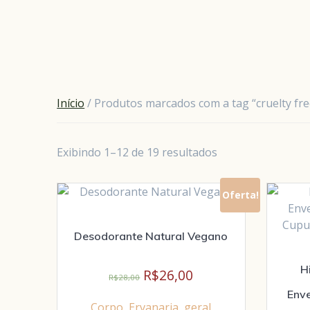
Início
/ Produtos marcados com a tag “cruelty fre
Exibindo 1–12 de 19 resultados
Oferta!
Desodorante Natural Vegano
H
R$
26,00
R$
28,00
Env
Corpo
,
Ervanaria
,
geral