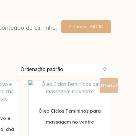
0 item -
R$
0,00
Conteúdo do carrinho:
Oferta!
Óleo Ciclos Femininos para
ivo e
massagem no ventre
na, chá