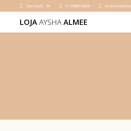
São Paulo . SP
11 99889.9869
ervanariaalme
LOJA
AYSHA
ALMEE