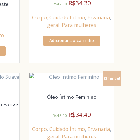
R$
34,30
este
R$
42,90
Corpo
,
Cuidado Íntimo
,
Ervanaria
,
geral
,
Para mulheres
to
Adicionar ao carrinho
Oferta!
Óleo Íntimo Feminino
do Suave
R$
34,40
R$
43,00
Corpo
,
Cuidado Íntimo
,
Ervanaria
,
geral
,
Para mulheres