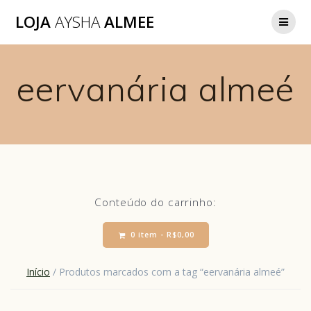
LOJA
AYSHA
ALMEE
eervanária almeé
Conteúdo do carrinho:
0 item -
R$
0,00
Início
/ Produtos marcados com a tag “eervanária almeé”