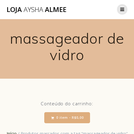
LOJA
AYSHA
ALMEE
massageador de
vidro
Conteúdo do carrinho:
0 item -
R$
0,00
Início
/ Produtos marcados com a tag “massageador de vidro”