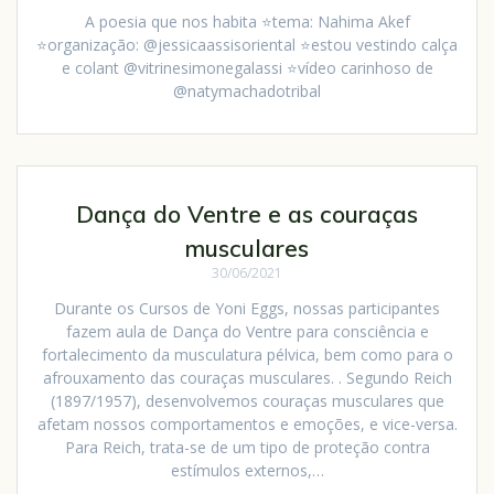
A poesia que nos habita ⭐tema: Nahima Akef
⭐organização: @jessicaassisoriental ⭐estou vestindo calça
e colant @vitrinesimonegalassi ⭐vídeo carinhoso de
@natymachadotribal
Dança do Ventre e as couraças
musculares
30/06/2021
Durante os Cursos de Yoni Eggs, nossas participantes
fazem aula de Dança do Ventre para consciência e
fortalecimento da musculatura pélvica, bem como para o
afrouxamento das couraças musculares. . Segundo Reich
(1897/1957), desenvolvemos couraças musculares que
afetam nossos comportamentos e emoções, e vice-versa.
Para Reich, trata-se de um tipo de proteção contra
estímulos externos,…