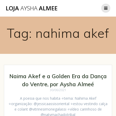
LOJA
AYSHA
ALMEE
Tag:
nahima akef
Naima Akef e a Golden Era da Dança
do Ventre, por Aysha Almeé
30/06/2021
A poesia que nos habita ⭐tema: Nahima Akef
⭐organização: @jessicaassisoriental ⭐estou vestindo calça
e colant @vitrinesimonegalassi ⭐vídeo carinhoso de
@natymachadotribal