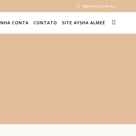
@ervanaria.almee
INHA CONTA
CONTATO
SITE AYSHA ALMEÉ