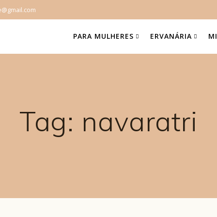
e@gmail.com
PARA MULHERES
ERVANÁRIA
M
Tag:
navaratri