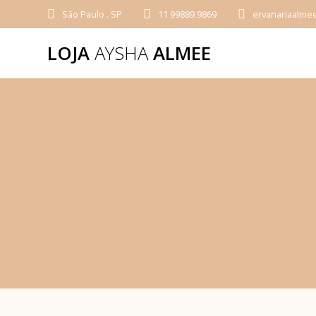
São Paulo . SP
11 99889.9869
ervanariaalme
LOJA
AYSHA
ALMEE