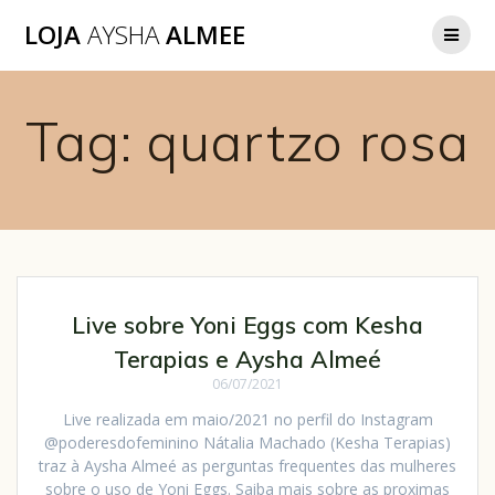
LOJA
AYSHA
ALMEE
Tag:
quartzo rosa
Live sobre Yoni Eggs com Kesha
Terapias e Aysha Almeé
06/07/2021
Live realizada em maio/2021 no perfil do Instagram
@poderesdofeminino Nátalia Machado (Kesha Terapias)
traz à Aysha Almeé as perguntas frequentes das mulheres
sobre o uso de Yoni Eggs. Saiba mais sobre as proximas