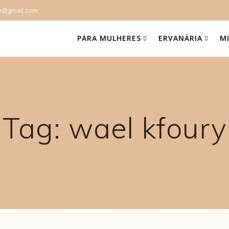
e@gmail.com
PARA MULHERES
ERVANÁRIA
M
Tag:
wael kfoury