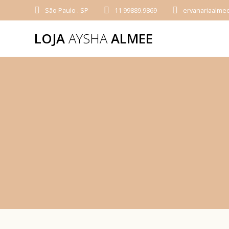
São Paulo . SP
11 99889.9869
ervanariaalme
LOJA
AYSHA
ALMEE