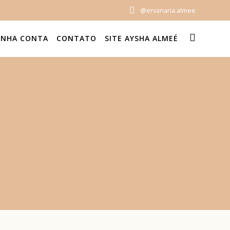
@ervanaria.almee
INHA CONTA
CONTATO
SITE AYSHA ALMEÉ