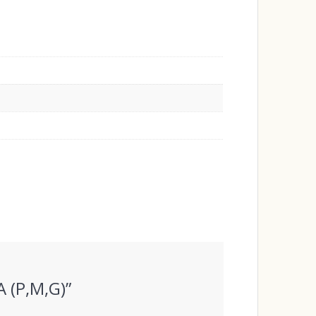
 (P,M,G)”