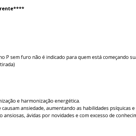
arente****
nho P sem furo não é indicado para quem está começando sua
tirada)
.
nização e harmonização energética.
e causam ansiedade, aumentando as habilidades psíquicas e 
 ansiosas, ávidas por novidades e com excesso de conheci