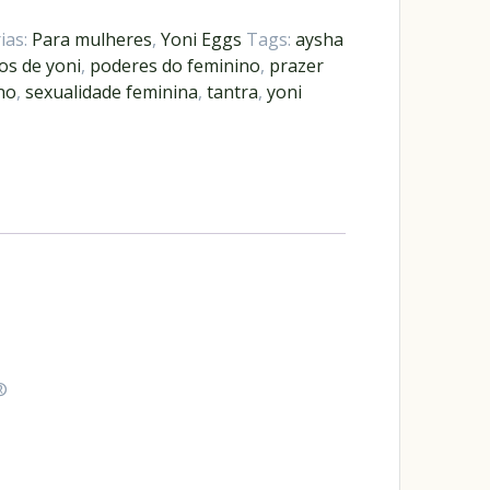
ias:
Para mulheres
,
Yoni Eggs
Tags:
aysha
os de yoni
,
poderes do feminino
,
prazer
no
,
sexualidade feminina
,
tantra
,
yoni
®