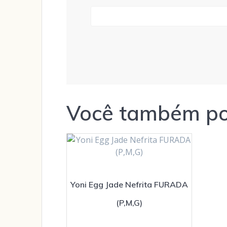
Você também po
Yoni Egg Jade Nefrita FURADA
(P,M,G)