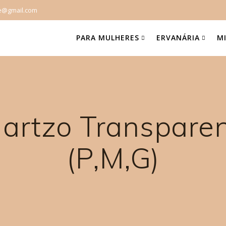
e@gmail.com
PARA MULHERES
ERVANÁRIA
M
uartzo Transpar
(P,M,G)