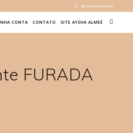
@ervanaria.almee
INHA CONTA
CONTATO
SITE AYSHA ALMEÉ
ente FURADA