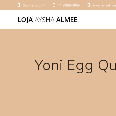
São Paulo . SP
11 99889.9869
ervanariaalme
LOJA
AYSHA
ALMEE
Yoni Egg Q