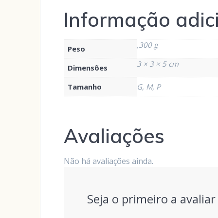
Informação adic
,300 g
Peso
3 × 3 × 5 cm
Dimensões
Tamanho
G, M, P
Avaliações
Não há avaliações ainda.
Seja o primeiro a avali