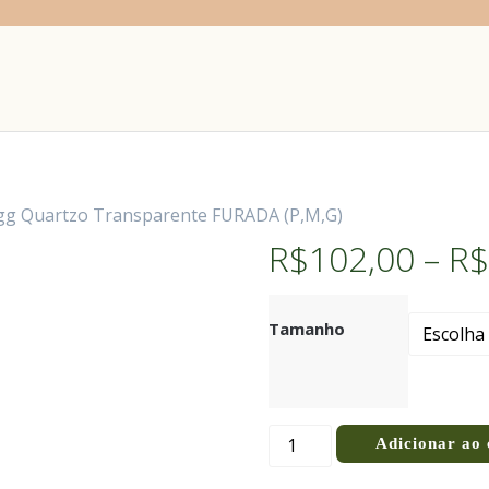
Egg Quartzo Transparente FURADA (P,M,G)
R$
102,00
–
R$
Tamanho
Adicionar ao 