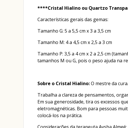
****Cristal Hialino ou Quartzo Transp
Características gerais das gemas:
Tamanho G: 5 a 5,5 cm x 3 a 3,5 cm
Tamanho M: 4 a 4,5 cm x 2,5 a 3 cm
Tamanho P: 3,5 a 4 cm x 2 a 2,5 cm (tama
tamanhos M ou G, pois o peso ajuda na re
Sobre o Cristal Hialino:
O mestre da cura
Trabalha a clareza de pensamentos, orga
Em sua generosidade, tira os excessos qu
eletromagnéticas. Bom para pessoas muito
colocá-los na prática.
Considerações da terapeuta Aysha Almeé: