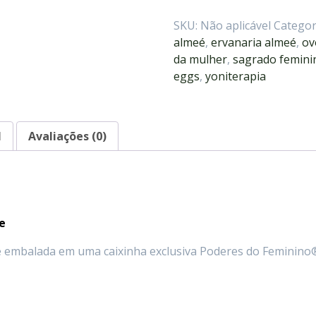
SKU:
Não aplicável
Categor
almeé
,
ervanaria almeé
,
ov
da mulher
,
sagrado femini
eggs
,
yoniterapia
l
Avaliações (0)
e
e embalada em uma caixinha exclusiva Poderes do Feminino