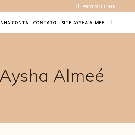
@ervanaria.almee
INHA CONTA
CONTATO
SITE AYSHA ALMEÉ
 Aysha Almeé