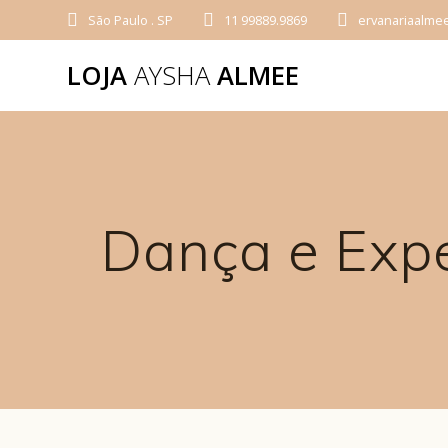
São Paulo . SP
11 99889.9869
ervanariaalme
LOJA
AYSHA
ALMEE
Dança e Exp