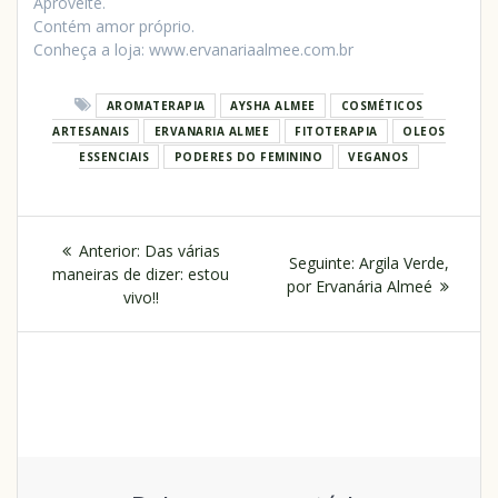
Aproveite.
Contém amor próprio.
Conheça a loja: www.ervanariaalmee.com.br
AROMATERAPIA
AYSHA ALMEE
COSMÉTICOS
ARTESANAIS
ERVANARIA ALMEE
FITOTERAPIA
OLEOS
ESSENCIAIS
PODERES DO FEMININO
VEGANOS
Anterior:
Das várias
Seguinte:
Argila Verde,
maneiras de dizer: estou
por Ervanária Almeé
vivo!!