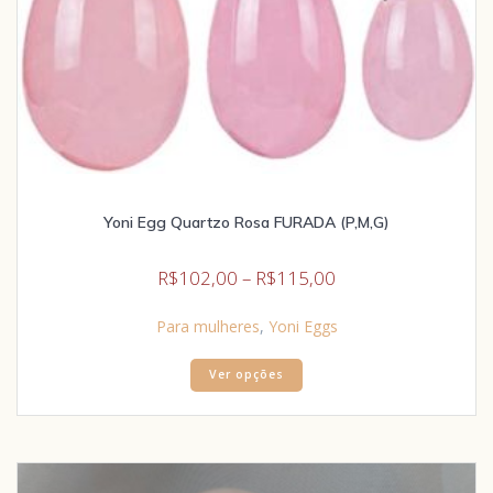
Yoni Egg Quartzo Rosa FURADA (P,M,G)
R$
102,00
–
R$
115,00
Para mulheres
,
Yoni Eggs
Ver opções