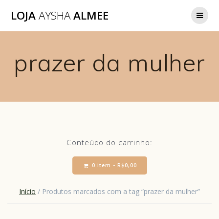
LOJA
AYSHA
ALMEE
prazer da mulher
Conteúdo do carrinho:
0 item -
R$
0,00
Início
/ Produtos marcados com a tag “prazer da mulher”