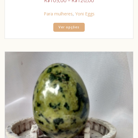
R$
105,00
–
R$
120,00
Para mulheres
,
Yoni Eggs
Ver opções