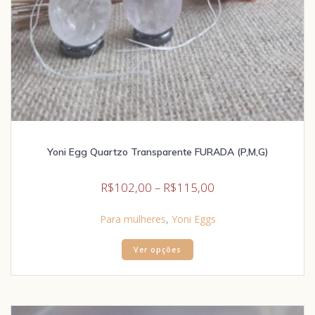
Yoni Egg Quartzo Transparente FURADA (P,M,G)
R$
102,00
–
R$
115,00
Para mulheres
,
Yoni Eggs
Ver opções