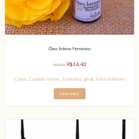
Óleo Íntimo Feminino
R$
34,40
R$
43,00
Corpo
,
Cuidado Íntimo
,
Ervanaria
,
geral
,
Para mulheres
Leia mais