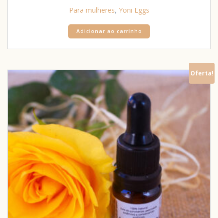
Para mulheres
,
Yoni Eggs
Adicionar ao carrinho
Oferta!