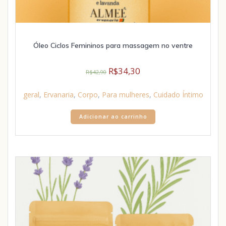
Óleo Ciclos Femininos para massagem no ventre
R$
34,30
R$
42,90
geral
,
Ervanaria
,
Corpo
,
Para mulheres
,
Cuidado Íntimo
Adicionar ao carrinho