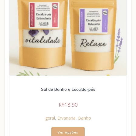
Sal de Banho e Escalda-pés
R$
18,90
geral
,
Ervanaria
,
Banho
Ver opções