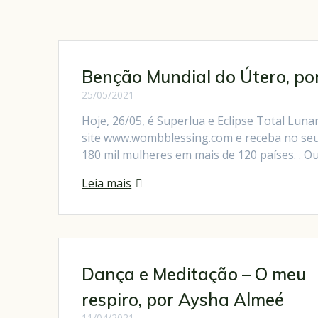
Benção Mundial do Útero, po
25/05/2021
Hoje, 26/05, é Superlua e Eclipse Total Lun
site www.wombblessing.com e receba no seu e
180 mil mulheres em mais de 120 países. . O
Leia mais
Dança e Meditação – O meu
respiro, por Aysha Almeé
11/04/2021