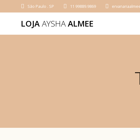
São Paulo . SP
11 99889.9869
ervanariaalme
LOJA
AYSHA
ALMEE