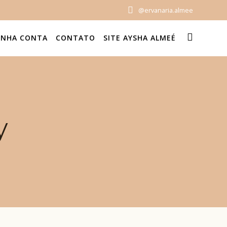
@ervanaria.almee
INHA CONTA
CONTATO
SITE AYSHA ALMEÉ
y