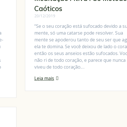
Caóticos
20/12/2019
“Se o seu coração está sufocado devido a s
a
mente, só uma catarse pode resolver. Sua
e-
mente se apoderou tanto de seu ser que a
u
ela te domina. Se você deixou de lado o cor
e
então os seus anseios estão sufocados. Vo
s
não ri de todo coração, e parece que nunca
o
viveu de todo coração.…
Leia mais