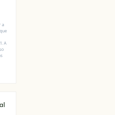
r a
 que
1. A
so
as
al