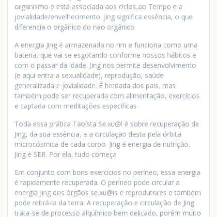
organismo e está associada aos ciclos,ao Tempo e a
jovialidade/envelhecimento. Jing significa essência, o que
diferencia o orgânico do não orgânico
A energia Jing é armazenada no rim e funciona como uma
bateria, que vai se esgotando conforme nossos hábitos e
com o passar da idade. Jing nos permite desenvolvimento
(e aqui entra a sexualidade), reprodução, saúde
generalizada e jovialidade. É herdada dos pais, mas
também pode ser recuperada com alimentação, exercícios
e captada com meditações especificas
Toda essa prática Taoísta Se.xu@l é sobre recuperação de
Jing, da sua essência, e a circulação desta pela órbita
microcósmica de cada corpo. Jing é energia de nutrição,
Jing é SER. Por ela, tudo começa
Em conjunto com bons exercícios no períneo, essa energia
é rapidamente recuperada. O períneo pode circular a
energia Jing dos órgãos se.xu@is e reprodutores e também
pode retirá-la da terra. A recuperação e circulação de Jing
trata-se de processo alquímico bem delicado, porém muito