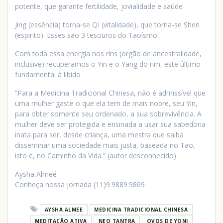
potente, que garante fertilidade, jovialidade e saúde
Jing (essência) torna-se QI (vitalidade), que torna-se Shen
(espirito). Esses são 3 tesouros do Taoísmo.
Com toda essa energia nos rins (orgão de ancestralidade,
inclusive) recuperamos o Yin e o Yang do rim, este último
fundamental à libido
“Para a Medicina Tradicional Chinesa, não é admissível que
uma mulher gaste o que ela tem de mais nobre, seu Yin,
para obter somente seu ordenado, a sua sobrevivência. A
mulher deve ser protegida e ensinada a usar sua sabedoria
inata para ser, desde criança, uma mestra que saiba
disseminar uma sociedade mais justa, baseada no Tao,
isto é, no Caminho da Vida.” (autor desconhecido)
Aysha Almeé
Conheça nossa jornada (11)9.9889.9869
AYSHA ALMEE
MEDICINA TRADICIONAL CHINESA
MEDITAÇÃO ATIVA
NEO TANTRA
OVOS DE YONI