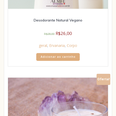
Desodorante Natural Vegano
R$
26,00
R$
28,00
geral
,
Ervanaria
,
Corpo
Adicionar ao carrinho
Oferta!