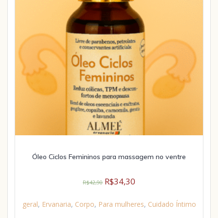
Óleo Ciclos Femininos para massagem no ventre
R$
34,30
R$
42,90
geral
,
Ervanaria
,
Corpo
,
Para mulheres
,
Cuidado Íntimo