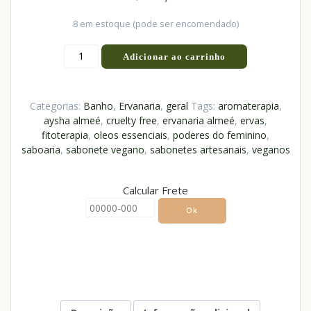
8 em estoque (pode ser encomendado)
Adicionar ao carrinho
Categorias:
Banho
,
Ervanaria
,
geral
Tags:
aromaterapia
,
aysha almeé
,
cruelty free
,
ervanaria almeé
,
ervas
,
fitoterapia
,
oleos essenciais
,
poderes do feminino
,
saboaria
,
sabonete vegano
,
sabonetes artesanais
,
veganos
Calcular Frete
Ok