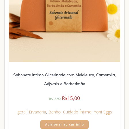
Sabonete Íntimo Glicerinado com Melaleuca, Camomila,
Adjwain e Barbatimão
R$
15,00
R$
18,90
geral
,
Ervanaria
,
Banho
,
Cuidado Íntimo
,
Yoni Eggs
Adicionar ao carrinho