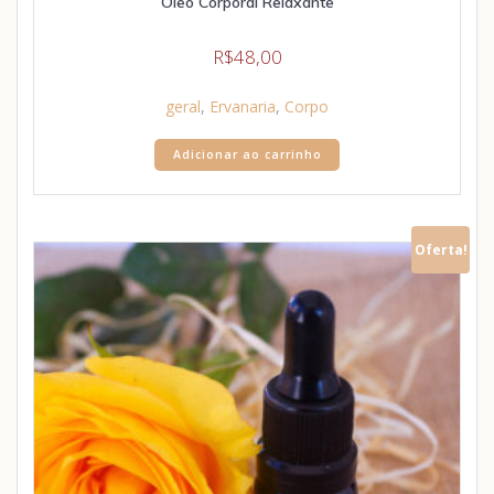
Óleo Corporal Relaxante
R$
48,00
geral
,
Ervanaria
,
Corpo
Adicionar ao carrinho
Oferta!