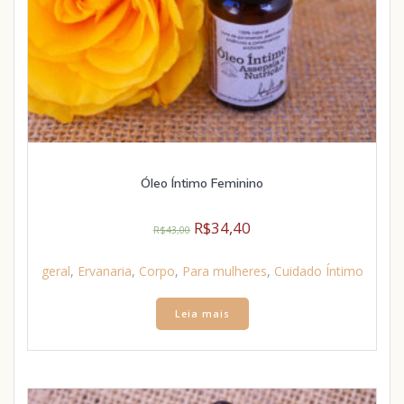
Óleo Íntimo Feminino
R$
34,40
R$
43,00
geral
,
Ervanaria
,
Corpo
,
Para mulheres
,
Cuidado Íntimo
Leia mais