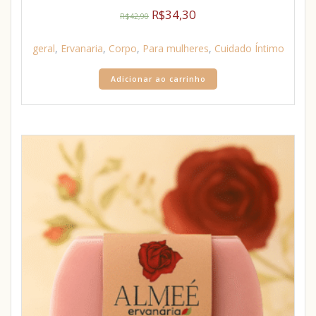
R$
34,30
R$
42,90
geral
,
Ervanaria
,
Corpo
,
Para mulheres
,
Cuidado Íntimo
Adicionar ao carrinho