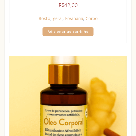
R$
42,00
Rosto
,
geral
,
Ervanaria
,
Corpo
Adicionar ao carrinho